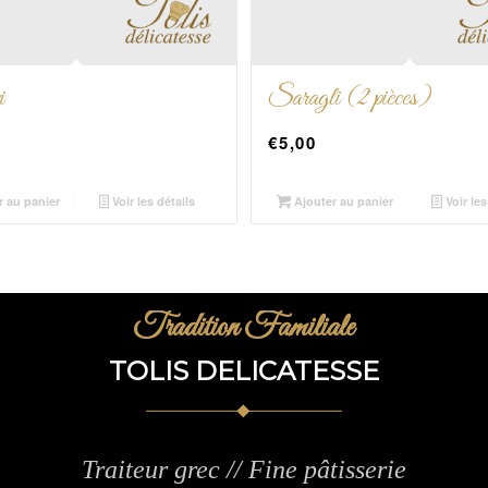
i
Saragli (2 pièces)
€
5,00
r au panier
Voir les détails
Ajouter au panier
Voir les
Tradition Familiale
TOLIS DELICATESSE
Traiteur grec // Fine pâtisserie