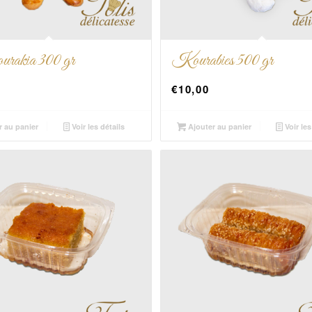
rakia 300 gr
Kourabies 500 gr
€
10,00
r au panier
Voir les détails
Ajouter au panier
Voir les