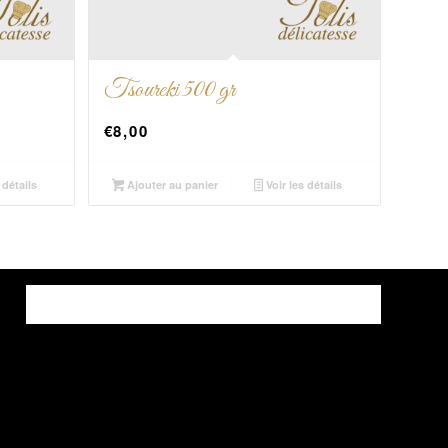
Tsoureki 500 gr
€
8,00
 détails
Ajouter au panier
Voir les détails