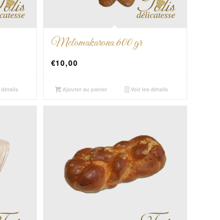
Melomakarona 600 gr
€
10,00
 détails
Ajouter au panier
Voir les détails