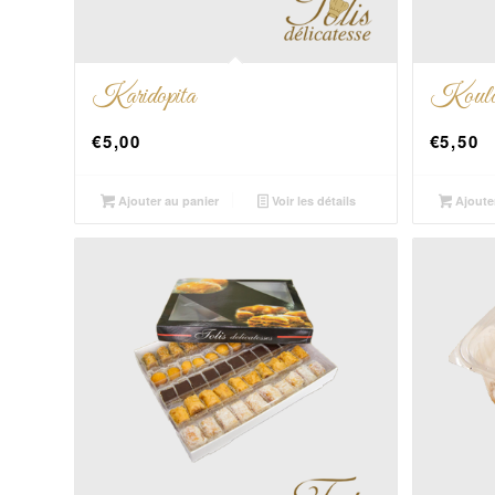
Karidopita
Koulou
€
5,00
€
5,50
Ajouter au panier
Voir les détails
Ajoute