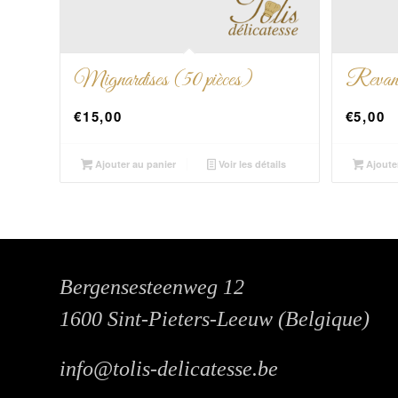
Mignardises (50 pièces)
Revan
€
15,00
€
5,00
Ajouter au panier
Voir les détails
Ajoute
Bergensesteenweg 12
1600 Sint-Pieters-Leeuw (Belgique)
info@tolis-delicatesse.be