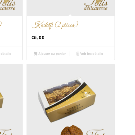
)
Kadaïfi (2 pièces)
€
5,00
 détails
Ajouter au panier
Voir les détails